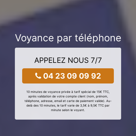
Voyance par téléphone
APPELEZ NOUS 7/7
04 23 09 09 92
10 minutes de voyance privée à tarif spécial de 15€ TTC,
après validation de votre compte client (nom, prénom,
téléphone, adresse, email et carte de paiement valide). Au-
delà des 10 minutes, le tarif varie de 3,5€ à 9,5€ TTC par
minute selon le voyant.