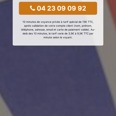
04 23 09 09 92
10 minutes de voyance privée à tarif spécial de 15€ TTC,
après validation de votre compte client (nom, prénom,
téléphone, adresse, email et carte de paiement valide). Au-
delà des 10 minutes, le tarif varie de 3,5€ à 9,5€ TTC par
minute selon le voyant.