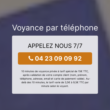
Voyance par téléphone
APPELEZ NOUS 7/7
04 23 09 09 92
10 minutes de voyance privée à tarif spécial de 15€ TTC,
après validation de votre compte client (nom, prénom,
téléphone, adresse, email et carte de paiement valide). Au-
delà des 10 minutes, le tarif varie de 3,5€ à 9,5€ TTC par
minute selon le voyant.