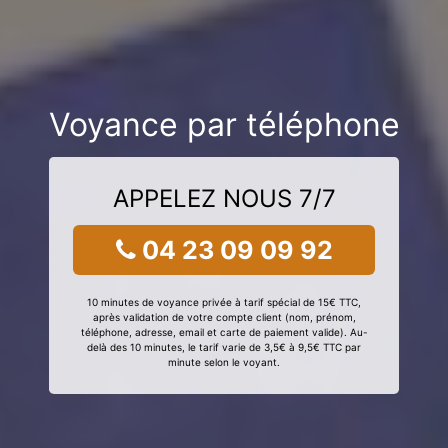
Voyance par téléphone
APPELEZ NOUS 7/7
04 23 09 09 92
10 minutes de voyance privée à tarif spécial de 15€ TTC,
après validation de votre compte client (nom, prénom,
téléphone, adresse, email et carte de paiement valide). Au-
delà des 10 minutes, le tarif varie de 3,5€ à 9,5€ TTC par
minute selon le voyant.