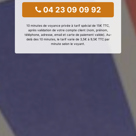
04 23 09 09 92
10 minutes de voyance privée à tarif spécial de 15€ TTC,
après validation de votre compte client (nom, prénom,
téléphone, adresse, email et carte de paiement valide). Au-
delà des 10 minutes, le tarif varie de 3,5€ à 9,5€ TTC par
minute selon le voyant.