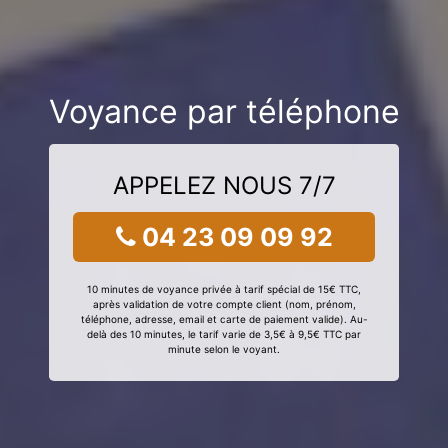
Voyance par téléphone
APPELEZ NOUS 7/7
04 23 09 09 92
10 minutes de voyance privée à tarif spécial de 15€ TTC,
après validation de votre compte client (nom, prénom,
téléphone, adresse, email et carte de paiement valide). Au-
delà des 10 minutes, le tarif varie de 3,5€ à 9,5€ TTC par
minute selon le voyant.