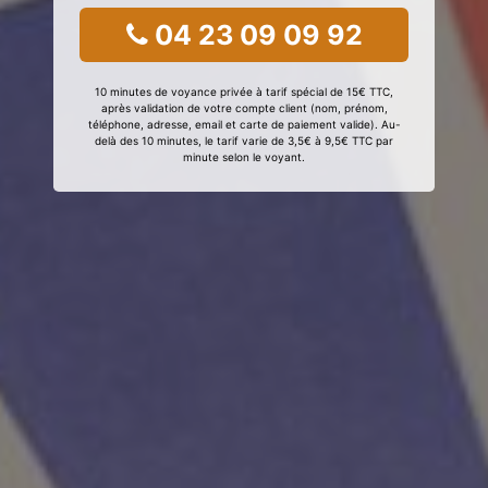
04 23 09 09 92
10 minutes de voyance privée à tarif spécial de 15€ TTC,
après validation de votre compte client (nom, prénom,
téléphone, adresse, email et carte de paiement valide). Au-
delà des 10 minutes, le tarif varie de 3,5€ à 9,5€ TTC par
minute selon le voyant.