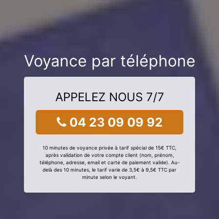
Voyance par téléphone
APPELEZ NOUS 7/7
04 23 09 09 92
10 minutes de voyance privée à tarif spécial de 15€ TTC,
après validation de votre compte client (nom, prénom,
téléphone, adresse, email et carte de paiement valide). Au-
delà des 10 minutes, le tarif varie de 3,5€ à 9,5€ TTC par
minute selon le voyant.