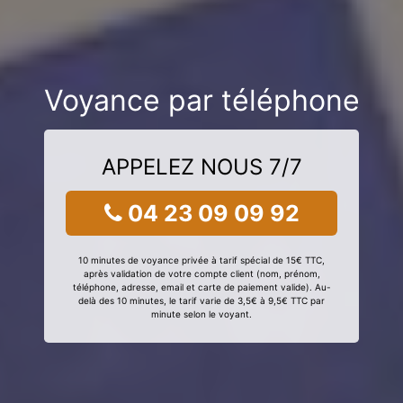
Voyance par téléphone
APPELEZ NOUS 7/7
04 23 09 09 92
10 minutes de voyance privée à tarif spécial de 15€ TTC,
après validation de votre compte client (nom, prénom,
téléphone, adresse, email et carte de paiement valide). Au-
delà des 10 minutes, le tarif varie de 3,5€ à 9,5€ TTC par
minute selon le voyant.