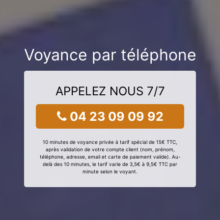
Voyance par téléphone
APPELEZ NOUS 7/7
04 23 09 09 92
10 minutes de voyance privée à tarif spécial de 15€ TTC,
après validation de votre compte client (nom, prénom,
téléphone, adresse, email et carte de paiement valide). Au-
delà des 10 minutes, le tarif varie de 3,5€ à 9,5€ TTC par
minute selon le voyant.