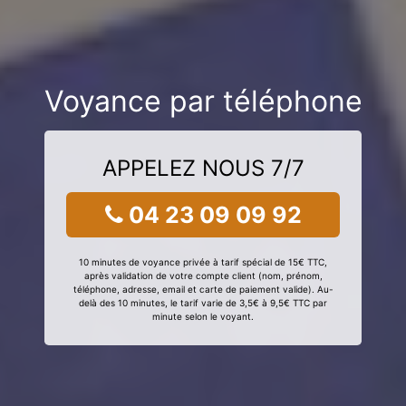
Voyance par téléphone
APPELEZ NOUS 7/7
04 23 09 09 92
10 minutes de voyance privée à tarif spécial de 15€ TTC,
après validation de votre compte client (nom, prénom,
téléphone, adresse, email et carte de paiement valide). Au-
delà des 10 minutes, le tarif varie de 3,5€ à 9,5€ TTC par
minute selon le voyant.