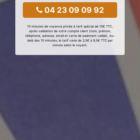
04 23 09 09 92
10 minutes de voyance privée à tarif spécial de 15€ TTC,
après validation de votre compte client (nom, prénom,
téléphone, adresse, email et carte de paiement valide). Au-
delà des 10 minutes, le tarif varie de 3,5€ à 9,5€ TTC par
minute selon le voyant.