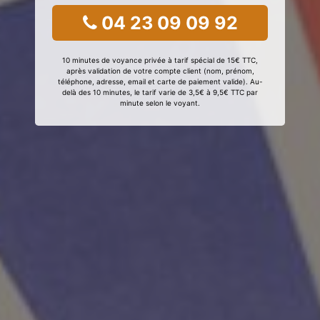
04 23 09 09 92
10 minutes de voyance privée à tarif spécial de 15€ TTC,
après validation de votre compte client (nom, prénom,
téléphone, adresse, email et carte de paiement valide). Au-
delà des 10 minutes, le tarif varie de 3,5€ à 9,5€ TTC par
minute selon le voyant.