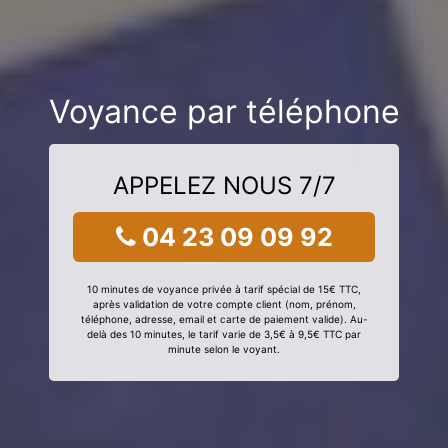
Voyance par téléphone
APPELEZ NOUS 7/7
04 23 09 09 92
10 minutes de voyance privée à tarif spécial de 15€ TTC,
après validation de votre compte client (nom, prénom,
téléphone, adresse, email et carte de paiement valide). Au-
delà des 10 minutes, le tarif varie de 3,5€ à 9,5€ TTC par
minute selon le voyant.