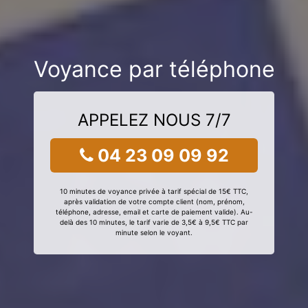
Voyance par téléphone
APPELEZ NOUS 7/7
04 23 09 09 92
10 minutes de voyance privée à tarif spécial de 15€ TTC,
après validation de votre compte client (nom, prénom,
téléphone, adresse, email et carte de paiement valide). Au-
delà des 10 minutes, le tarif varie de 3,5€ à 9,5€ TTC par
minute selon le voyant.