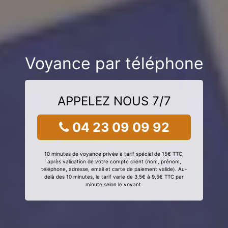
Voyance par téléphone
APPELEZ NOUS 7/7
04 23 09 09 92
10 minutes de voyance privée à tarif spécial de 15€ TTC,
après validation de votre compte client (nom, prénom,
téléphone, adresse, email et carte de paiement valide). Au-
delà des 10 minutes, le tarif varie de 3,5€ à 9,5€ TTC par
minute selon le voyant.