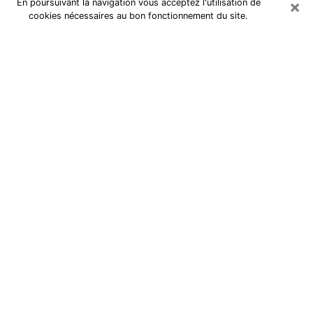
×
En poursuivant la navigation vous acceptez l'utilisation de
cookies nécessaires au bon fonctionnement du site.
Tarologue à Villeneuve-Saint-
Georges
Je suis une
tarologue à Créteil
qui exerce depuis
plusieurs années et j’ai pu aider de très nombreuses