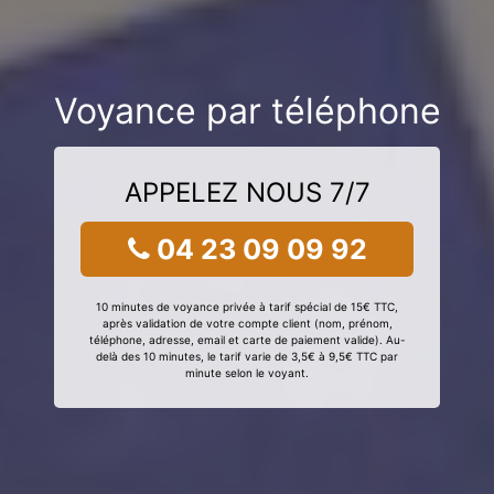
Voyance par téléphone
APPELEZ NOUS 7/7
04 23 09 09 92
10 minutes de voyance privée à tarif spécial de 15€ TTC,
après validation de votre compte client (nom, prénom,
téléphone, adresse, email et carte de paiement valide). Au-
delà des 10 minutes, le tarif varie de 3,5€ à 9,5€ TTC par
minute selon le voyant.