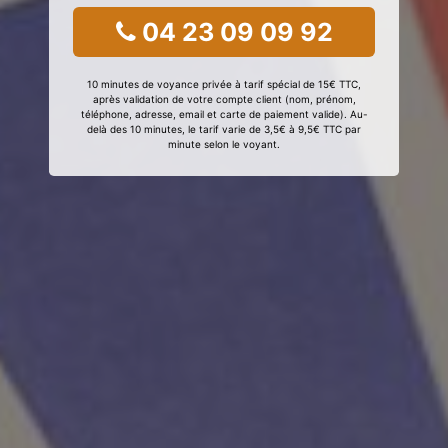
04 23 09 09 92
10 minutes de voyance privée à tarif spécial de 15€ TTC,
après validation de votre compte client (nom, prénom,
téléphone, adresse, email et carte de paiement valide). Au-
delà des 10 minutes, le tarif varie de 3,5€ à 9,5€ TTC par
minute selon le voyant.