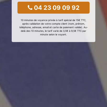
04 23 09 09 92
10 minutes de voyance privée à tarif spécial de 15€ TTC,
après validation de votre compte client (nom, prénom,
téléphone, adresse, email et carte de paiement valide). Au-
delà des 10 minutes, le tarif varie de 3,5€ à 9,5€ TTC par
minute selon le voyant.