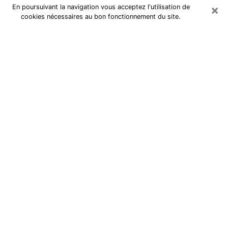
×
En poursuivant la navigation vous acceptez l'utilisation de
cookies nécessaires au bon fonctionnement du site.
Tarologue dans les Côtes-d'armor
Je suis une
tarologue à Saint-Brieuc
qui exerce depuis
plusieurs années et j’ai pu aider de très nombreuses
personnes depuis tout ce temps grâce à mes dons