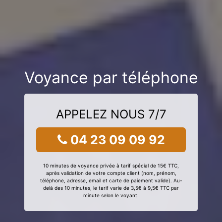
Voyance par téléphone
APPELEZ NOUS 7/7
04 23 09 09 92
10 minutes de voyance privée à tarif spécial de 15€ TTC,
après validation de votre compte client (nom, prénom,
téléphone, adresse, email et carte de paiement valide). Au-
delà des 10 minutes, le tarif varie de 3,5€ à 9,5€ TTC par
minute selon le voyant.