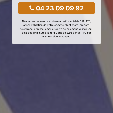
04 23 09 09 92
10 minutes de voyance privée à tarif spécial de 15€ TTC,
après validation de votre compte client (nom, prénom,
téléphone, adresse, email et carte de paiement valide). Au-
delà des 10 minutes, le tarif varie de 3,5€ à 9,5€ TTC par
minute selon le voyant.