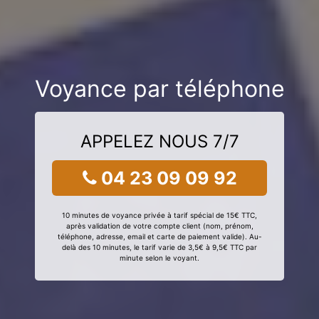
Voyance par téléphone
APPELEZ NOUS 7/7
04 23 09 09 92
10 minutes de voyance privée à tarif spécial de 15€ TTC,
après validation de votre compte client (nom, prénom,
téléphone, adresse, email et carte de paiement valide). Au-
delà des 10 minutes, le tarif varie de 3,5€ à 9,5€ TTC par
minute selon le voyant.