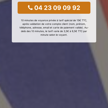
04 23 09 09 92
10 minutes de voyance privée à tarif spécial de 15€ TTC,
après validation de votre compte client (nom, prénom,
téléphone, adresse, email et carte de paiement valide). Au-
delà des 10 minutes, le tarif varie de 3,5€ à 9,5€ TTC par
minute selon le voyant.