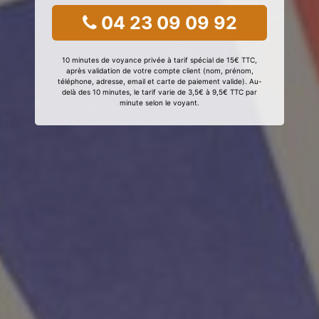
04 23 09 09 92
10 minutes de voyance privée à tarif spécial de 15€ TTC,
après validation de votre compte client (nom, prénom,
téléphone, adresse, email et carte de paiement valide). Au-
delà des 10 minutes, le tarif varie de 3,5€ à 9,5€ TTC par
minute selon le voyant.