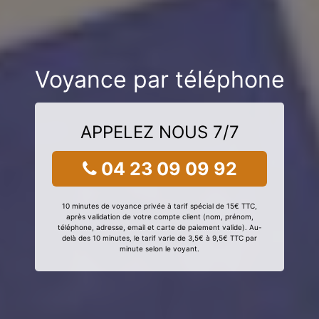
Voyance par téléphone
APPELEZ NOUS 7/7
04 23 09 09 92
10 minutes de voyance privée à tarif spécial de 15€ TTC,
après validation de votre compte client (nom, prénom,
téléphone, adresse, email et carte de paiement valide). Au-
delà des 10 minutes, le tarif varie de 3,5€ à 9,5€ TTC par
minute selon le voyant.