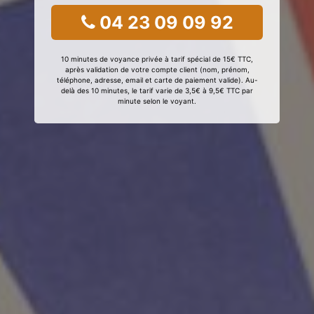
04 23 09 09 92
10 minutes de voyance privée à tarif spécial de 15€ TTC,
après validation de votre compte client (nom, prénom,
téléphone, adresse, email et carte de paiement valide). Au-
delà des 10 minutes, le tarif varie de 3,5€ à 9,5€ TTC par
minute selon le voyant.