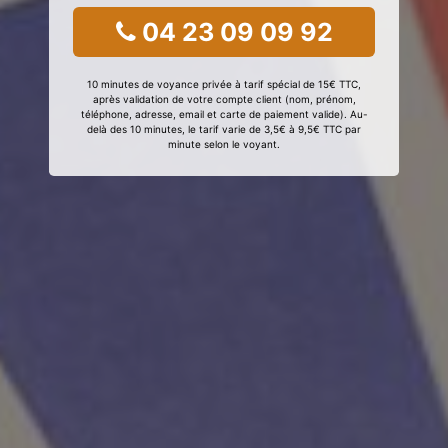
04 23 09 09 92
10 minutes de voyance privée à tarif spécial de 15€ TTC,
après validation de votre compte client (nom, prénom,
téléphone, adresse, email et carte de paiement valide). Au-
delà des 10 minutes, le tarif varie de 3,5€ à 9,5€ TTC par
minute selon le voyant.