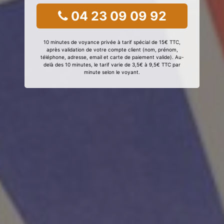
04 23 09 09 92
10 minutes de voyance privée à tarif spécial de 15€ TTC,
après validation de votre compte client (nom, prénom,
téléphone, adresse, email et carte de paiement valide). Au-
delà des 10 minutes, le tarif varie de 3,5€ à 9,5€ TTC par
minute selon le voyant.