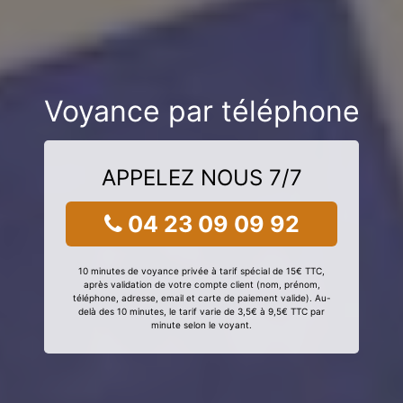
Voyance par téléphone
APPELEZ NOUS 7/7
04 23 09 09 92
10 minutes de voyance privée à tarif spécial de 15€ TTC,
après validation de votre compte client (nom, prénom,
téléphone, adresse, email et carte de paiement valide). Au-
delà des 10 minutes, le tarif varie de 3,5€ à 9,5€ TTC par
minute selon le voyant.