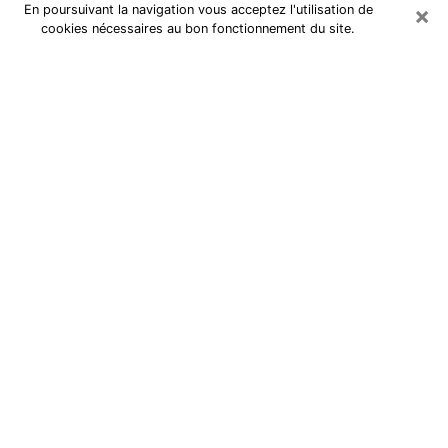
×
En poursuivant la navigation vous acceptez l'utilisation de
cookies nécessaires au bon fonctionnement du site.
Tarologue dans le Territoire de
Belfort
Je suis une
tarologue à Belfort
qui exerce depuis
plusieurs années et j’ai pu aider de très nombreuses