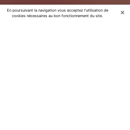
×
En poursuivant la navigation vous acceptez l'utilisation de
cookies nécessaires au bon fonctionnement du site.
Tarologue dans le Finistère
Je suis une
tarologue à Brest
qui exerce depuis
plusieurs années et j’ai pu aider de très nombreuses