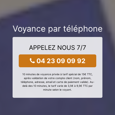
Voyance par téléphone
APPELEZ NOUS 7/7
04 23 09 09 92
10 minutes de voyance privée à tarif spécial de 15€ TTC,
après validation de votre compte client (nom, prénom,
téléphone, adresse, email et carte de paiement valide). Au-
delà des 10 minutes, le tarif varie de 3,5€ à 9,5€ TTC par
minute selon le voyant.