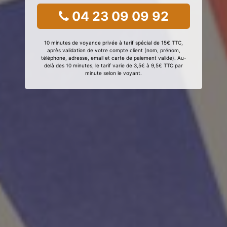
04 23 09 09 92
10 minutes de voyance privée à tarif spécial de 15€ TTC,
après validation de votre compte client (nom, prénom,
téléphone, adresse, email et carte de paiement valide). Au-
delà des 10 minutes, le tarif varie de 3,5€ à 9,5€ TTC par
minute selon le voyant.