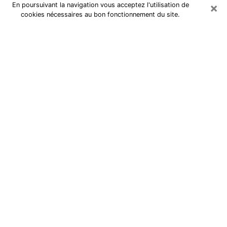
×
En poursuivant la navigation vous acceptez l'utilisation de
cookies nécessaires au bon fonctionnement du site.
Tarologue dans les Hautes-
Pyrénées
Je suis une
tarologue à Tarbes
qui exerce depuis
plusieurs années et j’ai pu aider de très nombreuses