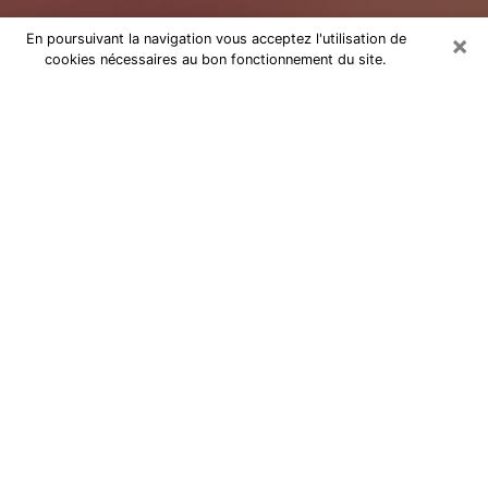
×
En poursuivant la navigation vous acceptez l'utilisation de
cookies nécessaires au bon fonctionnement du site.
Tarologue dans le Morbihan
Je suis une
tarologue à Lorient
qui exerce depuis
plusieurs années et j’ai pu aider de très nombreuses