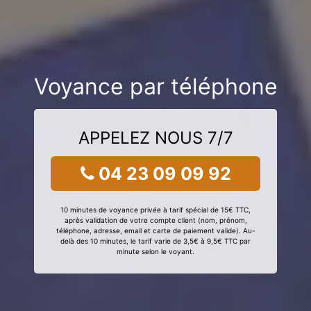
Voyance par téléphone
APPELEZ NOUS 7/7
04 23 09 09 92
10 minutes de voyance privée à tarif spécial de 15€ TTC,
après validation de votre compte client (nom, prénom,
téléphone, adresse, email et carte de paiement valide). Au-
delà des 10 minutes, le tarif varie de 3,5€ à 9,5€ TTC par
minute selon le voyant.