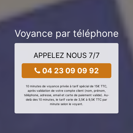
Voyance par téléphone
APPELEZ NOUS 7/7
04 23 09 09 92
10 minutes de voyance privée à tarif spécial de 15€ TTC,
après validation de votre compte client (nom, prénom,
téléphone, adresse, email et carte de paiement valide). Au-
delà des 10 minutes, le tarif varie de 3,5€ à 9,5€ TTC par
minute selon le voyant.