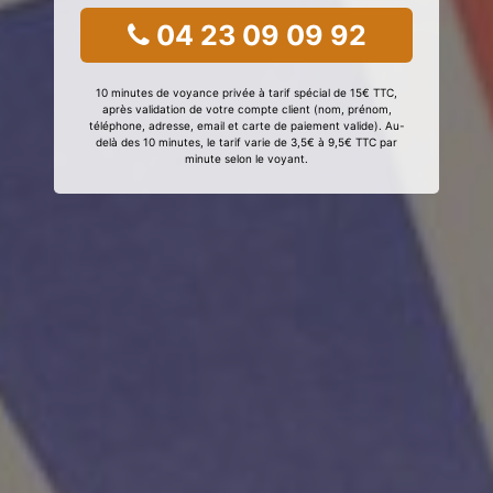
04 23 09 09 92
10 minutes de voyance privée à tarif spécial de 15€ TTC,
après validation de votre compte client (nom, prénom,
téléphone, adresse, email et carte de paiement valide). Au-
delà des 10 minutes, le tarif varie de 3,5€ à 9,5€ TTC par
minute selon le voyant.