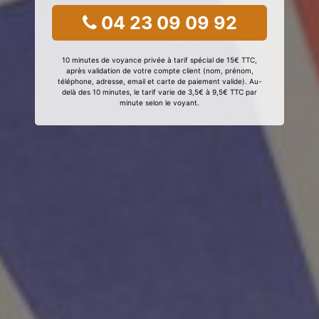
04 23 09 09 92
10 minutes de voyance privée à tarif spécial de 15€ TTC,
après validation de votre compte client (nom, prénom,
téléphone, adresse, email et carte de paiement valide). Au-
delà des 10 minutes, le tarif varie de 3,5€ à 9,5€ TTC par
minute selon le voyant.