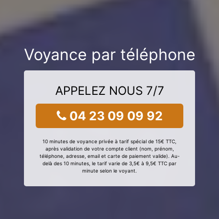
Voyance par téléphone
APPELEZ NOUS 7/7
04 23 09 09 92
10 minutes de voyance privée à tarif spécial de 15€ TTC,
après validation de votre compte client (nom, prénom,
téléphone, adresse, email et carte de paiement valide). Au-
delà des 10 minutes, le tarif varie de 3,5€ à 9,5€ TTC par
minute selon le voyant.