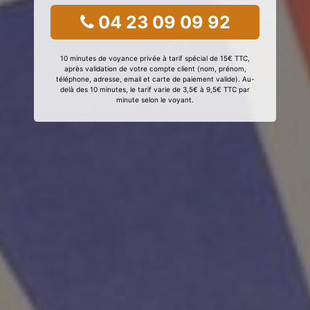
04 23 09 09 92
10 minutes de voyance privée à tarif spécial de 15€ TTC,
après validation de votre compte client (nom, prénom,
téléphone, adresse, email et carte de paiement valide). Au-
delà des 10 minutes, le tarif varie de 3,5€ à 9,5€ TTC par
minute selon le voyant.