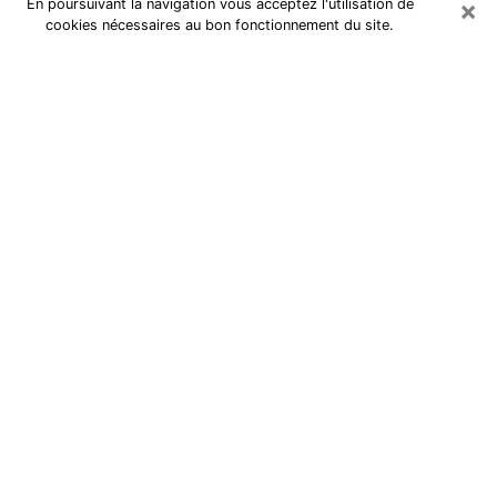
×
En poursuivant la navigation vous acceptez l'utilisation de
cookies nécessaires au bon fonctionnement du site.
Tarologue à Conflans-Sainte-
Honorine
Je suis une
tarologue à Versailles
qui exerce depuis
plusieurs années et j’ai pu aider de très nombreuses