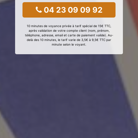
04 23 09 09 92
10 minutes de voyance privée à tarif spécial de 15€ TTC,
après validation de votre compte client (nom, prénom,
téléphone, adresse, email et carte de paiement valide). Au-
delà des 10 minutes, le tarif varie de 3,5€ à 9,5€ TTC par
minute selon le voyant.