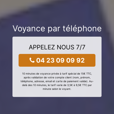
Voyance par téléphone
APPELEZ NOUS 7/7
04 23 09 09 92
10 minutes de voyance privée à tarif spécial de 15€ TTC,
après validation de votre compte client (nom, prénom,
téléphone, adresse, email et carte de paiement valide). Au-
delà des 10 minutes, le tarif varie de 3,5€ à 9,5€ TTC par
minute selon le voyant.