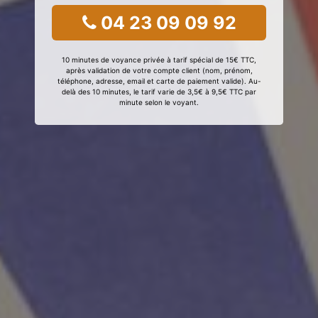
04 23 09 09 92
10 minutes de voyance privée à tarif spécial de 15€ TTC,
après validation de votre compte client (nom, prénom,
téléphone, adresse, email et carte de paiement valide). Au-
delà des 10 minutes, le tarif varie de 3,5€ à 9,5€ TTC par
minute selon le voyant.