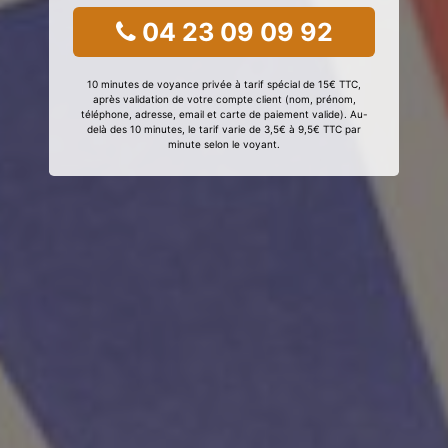
04 23 09 09 92
10 minutes de voyance privée à tarif spécial de 15€ TTC,
après validation de votre compte client (nom, prénom,
téléphone, adresse, email et carte de paiement valide). Au-
delà des 10 minutes, le tarif varie de 3,5€ à 9,5€ TTC par
minute selon le voyant.