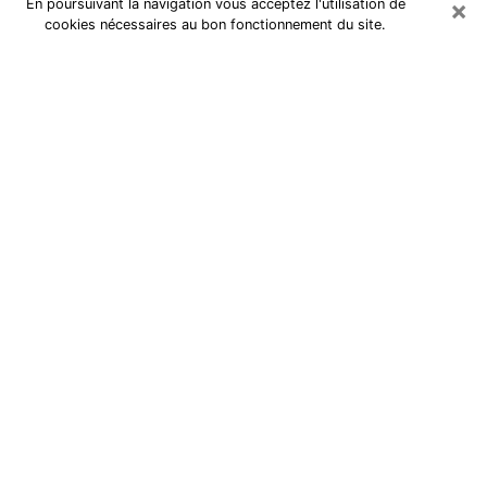
×
En poursuivant la navigation vous acceptez l'utilisation de
cookies nécessaires au bon fonctionnement du site.
Tarologue à Montigny-le-
Bretonneux
Je suis une
tarologue à Versailles
qui exerce depuis
plusieurs années et j’ai pu aider de très nombreuses