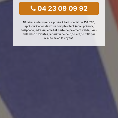
04 23 09 09 92
10 minutes de voyance privée à tarif spécial de 15€ TTC,
après validation de votre compte client (nom, prénom,
téléphone, adresse, email et carte de paiement valide). Au-
delà des 10 minutes, le tarif varie de 3,5€ à 9,5€ TTC par
minute selon le voyant.