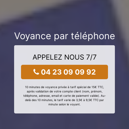
Voyance par téléphone
APPELEZ NOUS 7/7
04 23 09 09 92
10 minutes de voyance privée à tarif spécial de 15€ TTC,
après validation de votre compte client (nom, prénom,
téléphone, adresse, email et carte de paiement valide). Au-
delà des 10 minutes, le tarif varie de 3,5€ à 9,5€ TTC par
minute selon le voyant.